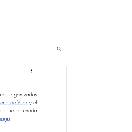
BORADORES
CONTACTO
neos organizados 
Lleno de Vida
 y el 
te fue estrenada 
znaga
.