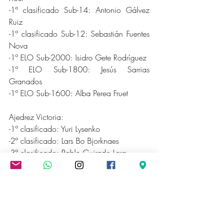
-1º clasificado Sub-14: Antonio Gálvez 
Ruiz
-1º clasificado Sub-12: Sebastián Fuentes 
Nova
-1º ELO Sub-2000: Isidro Gete Rodríguez
-1º ELO Sub-1800: Jesús Sarrias 
Granados
-1º ELO Sub-1600: Alba Perea Fruet
Ajedrez Victoria:
-1º clasificado: Yuri Lysenko
-2º clasificado: Lars Bo Bjorknaes
-3º clasificado: Pablo Guirado Lara
-1º Sub-16: Simón Burrezo del Pino
-2º Sub-16: Juan Carrillo Moreno 
-1º Sub-14: Ezequiel Sánchez Bazaga
-2º Sub-14: Andrii Fedorov