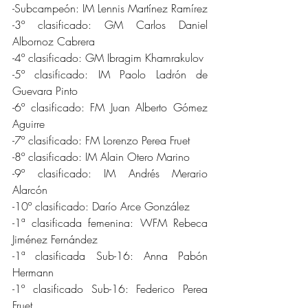
-Subcampeón: IM Lennis Martínez Ramírez
-3º clasificado: GM Carlos Daniel 
Albornoz Cabrera
-4º clasificado: GM Ibragim Khamrakulov
-5º clasificado: IM Paolo Ladrón de 
Guevara Pinto
-6º clasificado: FM Juan Alberto Gómez 
Aguirre
-7º clasificado: FM Lorenzo Perea Fruet
-8º clasificado: IM Alain Otero Marino
-9º clasificado: IM Andrés Merario 
Alarcón
-10º clasificado: Darío Arce González
-1ª clasificada femenina: WFM Rebeca 
Jiménez Fernández
-1ª clasificada Sub-16: Anna Pabón 
Hermann
-1º clasificado Sub-16: Federico Perea 
Fruet