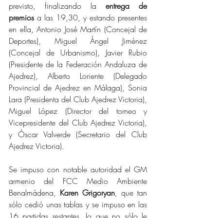
previsto, finalizando la 
entrega de 
premios 
a las 19,30, y estando presentes 
en ella, Antonio José Martín (Concejal de 
Deportes), Miguel Ángel Jiménez 
(Concejal de Urbanismo), Javier Rubio 
(Presidente de la Federación Andaluza de 
Ajedrez), Alberto Loriente (Delegado 
Provincial de Ajedrez en Málaga), Sonia 
Lara (Presidenta del Club Ajedrez Victoria), 
Miguel López (Director del torneo y 
Vicepresidente del Club Ajedrez Victoria), 
y Óscar Valverde (Secretario del Club 
Ajedrez Victoria).
Se impuso con notable autoridad el GM 
armenio del FCC Medio Ambiente 
Benalmádena, 
Karen Grigoryan
, que tan 
sólo cedió unas tablas y se impuso en las 
16 partidas restantes, lo que no sólo le 