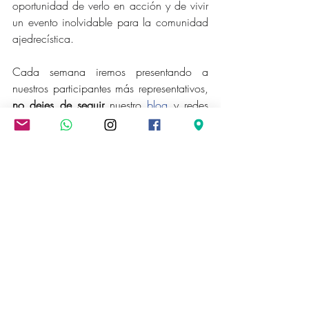
oportunidad de verlo en acción y de vivir 
un evento inolvidable para la comunidad 
ajedrecística.
Cada semana iremos presentando a 
nuestros participantes más representativos, 
no dejes de seguir
 nuestro 
blog
 y redes 
sociales (
Instagram
 y 
Facebook
).
Entradas recientes
Ver todo