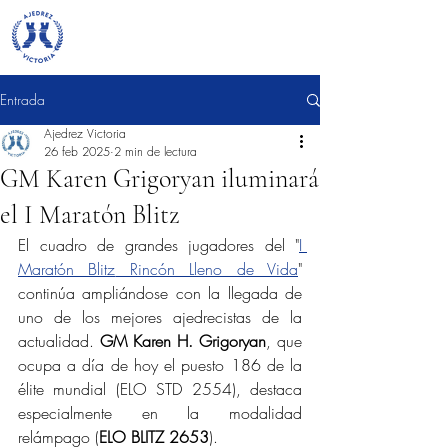
Entrada
Ajedrez Victoria
26 feb 2025
2 min de lectura
GM Karen Grigoryan iluminará
el I Maratón Blitz
El cuadro de grandes jugadores del 
"
I 
Maratón Blitz
 Rincón Lleno de Vida
" 
continúa ampliándose con la llegada de 
uno de los mejores ajedrecistas de la 
actualidad. 
GM Karen H. Grigoryan
, que 
ocupa a día de hoy el puesto 186 de la 
élite mundial (ELO STD 2554), destaca 
especialmente en la modalidad 
relámpago (
ELO BLITZ 2653
). 