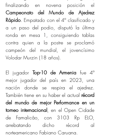
finalizando 
en novena posición el 
Campeonato del Mundo de Ajedrez 
Rápido
. Empatado con el 4º clasificado y 
a un paso del podio, disputó la última 
ronda en mesa 1, consiguiendo tablas 
contra quien a la postre se proclamó 
campeón del mundial, el jovencísimo 
Volodar Murzin (18 años). 
El jugador 
Top-10 de Armenia
 fue 4º 
mejor jugador del país en 2023, una 
nación donde se respira el ajedrez. 
También tiene en su haber el actual 
récord 
del mundo de mejor Performance en un 
torneo internacional
, en el Open Cidade 
de Famalicâo, con 3103 Rp ELO, 
arrebatando dicho récord al 
norteamericano Fabiano Caruana.