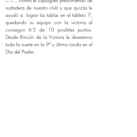
C.C.,
 contra el Esplugues presumiendo de 
sudadera de nuestro club y que quizás le 
ayudó a  lograr las tablas en el tablero 7, 
quedando su equipo con la victoria al 
conseguir 6’5 de 10 posibles puntos.   
Desde Rincón de la Victoria le deseamos 
toda la suerte en la 9ª y última ronda en el 
Día del Padre.  